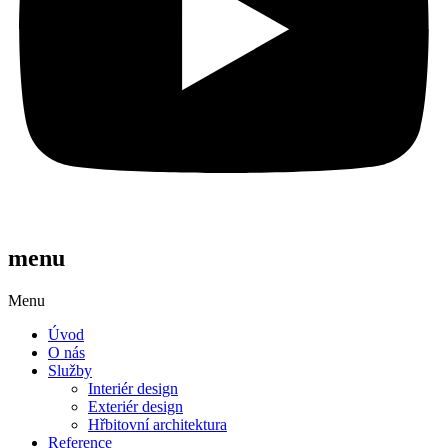
menu
Menu
Úvod
O nás
Služby
Interiér design
Exteriér design
Hřbitovní architektura
Reference