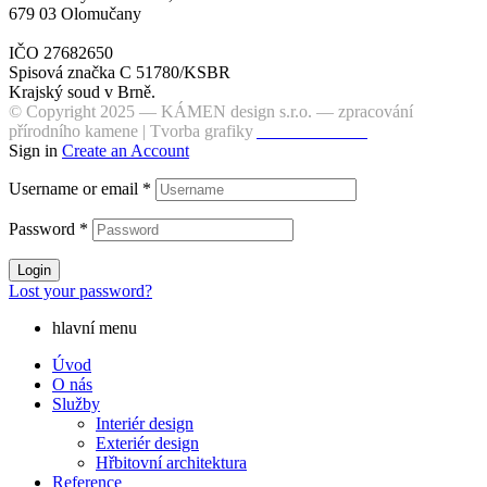
679 03 Olomučany
IČO 27682650
Spisová značka C 51780/KSBR
Krajský soud v Brně.
© Copyright 2025 — KÁMEN design s.r.o. — zpracování
přírodního kamene | Tvorba grafiky
ALFADESIGN
Sign in
Create an Account
Username or email
*
Password
*
Login
Lost your password?
hlavní menu
Úvod
O nás
Služby
Interiér design
Exteriér design
Hřbitovní architektura
Reference