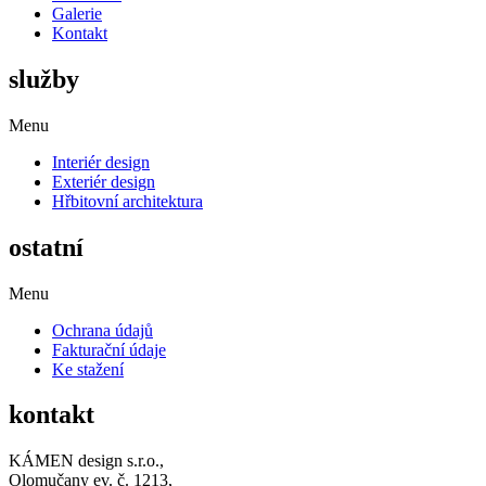
Galerie
Kontakt
služby
Menu
Interiér design
Exteriér design
Hřbitovní architektura
ostatní
Menu
Ochrana údajů
Fakturační údaje
Ke stažení
kontakt
KÁMEN design s.r.o.,
Olomučany ev. č. 1213,