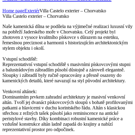
Home page
Exteriér
Villa Castelo exterier – Chorvatsko
Villa Castelo exterier – Chorvatsko
Naše kamenická dílna se podílela na výjimečné realizaci luxusní vily
na pobřeží Jaderského moře v Chorvatsku. Celý projekt byl
zhotoven z vysoce kvalitního pískovce s důrazem na estetiku,
řemeslnou preciznost a harmonii s historizujícím architektonickým
stylem objektu i okolí.
Vstupní schodiště:
Reprezentativní vstupní schodiště s masivními pískovcovými stupni
a balustrádovým zábradlím působí důstojně a zároveň elegantně.
Sloupky i zábradlí byly ručně opracovány a přesně osazeny do
kamenických detailů, které navazují na styl původní architektury.
Venkovní altánek:
Dominantním prvkem zahradní architektury je masivní venkovní
altán. Tvoří jej dvanáct pískovcových sloupů s bohatě profilovanými
patkami a hlavicemi v duchu korintského řádu. Altán s klasickou
střechou z režných tašek působí jako reminiscence na antické
peristylové stavby. Díky kombinaci robustní kamenické práce a
vzdušné konstrukce altán ladně zapadá do krajiny a nabízí
reprezentativní prostor pro odpočinek.