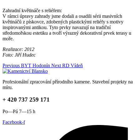
Zahradní květináče s reliéfem:
V rámci úpravy zahrady jsme dodali a osadili sérii masivních
květináčů z pískovce, zdobených plastickými reliéfy s motivy
inspirovanými antikou. Tyto prvky navazují na tradiční
středomořskou estetiku a tvoří výrazný dekorativní prvek terasy u
moře.
Realizace: 2012
Foto: Jiří Hudec
Previous
BYT Hodonín
Next
RD Vídeň
Profesionální zpracování přírodního kamene. Stavební projekty na
míru.
+ 420 737 259 171
Po—Pá 7—15 h
Facebook-f