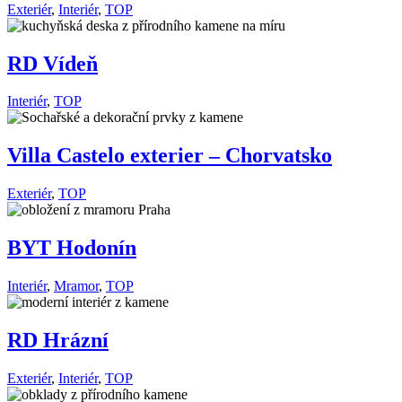
Exteriér
,
Interiér
,
TOP
RD Vídeň
Interiér
,
TOP
Villa Castelo exterier – Chorvatsko
Exteriér
,
TOP
BYT Hodonín
Interiér
,
Mramor
,
TOP
RD Hrázní
Exteriér
,
Interiér
,
TOP