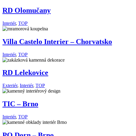
RD Olomučany
Interiér
,
TOP
Villa Castelo Interier – Chorvatsko
Interiér
,
TOP
RD Lelekovice
Exteriér
,
Interiér
,
TOP
TIC – Brno
Interiér
,
TOP
PO Dorn – Brno