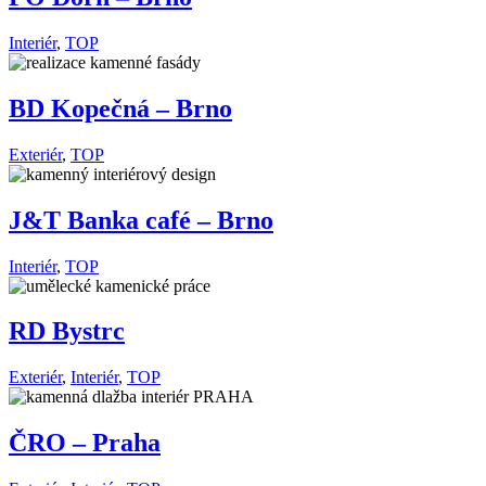
Interiér
,
TOP
BD Kopečná – Brno
Exteriér
,
TOP
J&T Banka café – Brno
Interiér
,
TOP
RD Bystrc
Exteriér
,
Interiér
,
TOP
ČRO – Praha