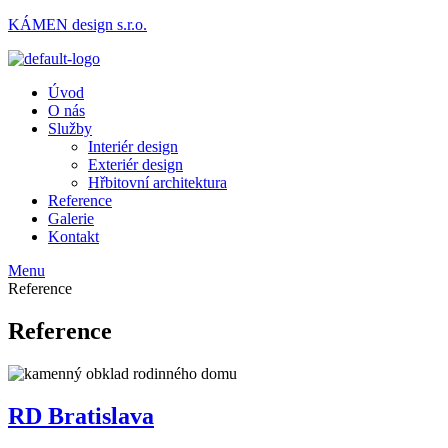
KÁMEN design s.r.o.
Úvod
O nás
Služby
Interiér design
Exteriér design
Hřbitovní architektura
Reference
Galerie
Kontakt
Menu
Reference
Reference
RD Bratislava