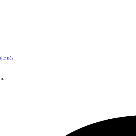
jte nás
ru.