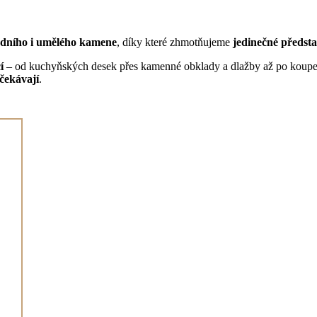
rodního i umělého kamene
, díky které zhmotňujeme
jedinečné předst
í
– od kuchyňských desek přes kamenné obklady a dlažby až po koupelny
čekávají
.