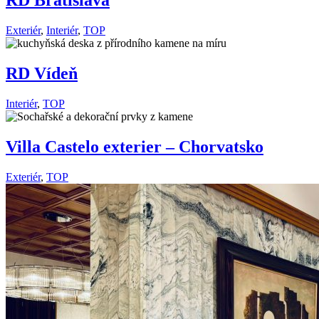
RD Bratislava
Exteriér
,
Interiér
,
TOP
RD Vídeň
Interiér
,
TOP
Villa Castelo exterier – Chorvatsko
Exteriér
,
TOP