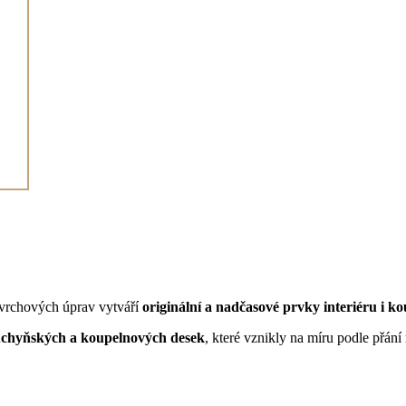
ovrchových úprav vytváří
originální a nadčasové prvky interiéru i k
uchyňských a koupelnových desek
, které vznikly na míru podle přání