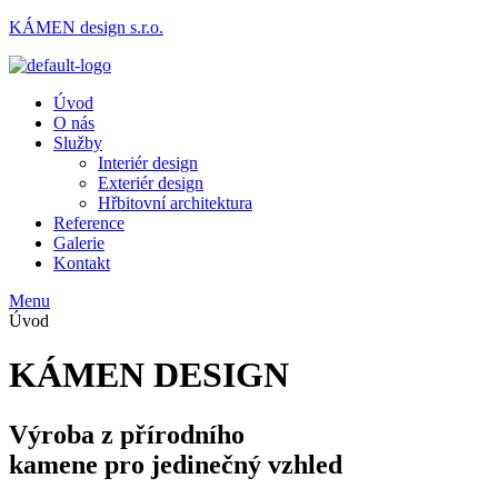
KÁMEN design s.r.o.
Úvod
O nás
Služby
Interiér design
Exteriér design
Hřbitovní architektura
Reference
Galerie
Kontakt
Menu
Úvod
KÁMEN DESIGN
Výroba z přírodního
kamene pro jedinečný vzhled