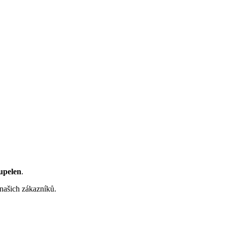
oupelen
.
 našich zákazníků.